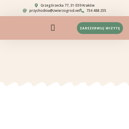
Grzegórzecka 77, 31-559 Kraków
przychodnia@zwierzogrod.vet
734 488 255
ZAREZERWUJ WIZYTĘ
Strona główna