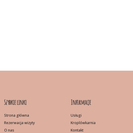
Szybkie linki
Informacje
Strona główna
Usługi
Rezerwacja wizyty
Kroplówkarnia
O nas
Kontakt